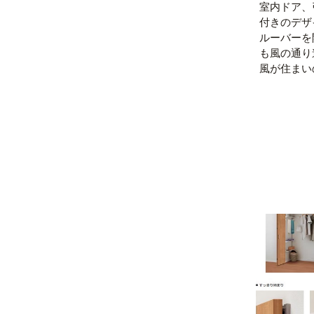
室内ドア、
付きのデザ
ルーバーを
も風の通り
風が住まい