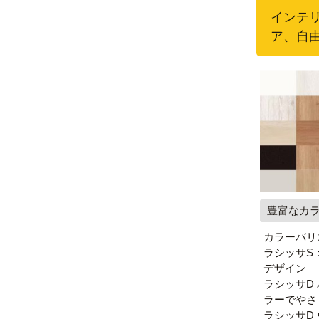
インテ
ア、自
豊富なカ
カラーバリ
ラシッサS
デザイン
ラシッサD
ラーでやさ
ラシッサD 