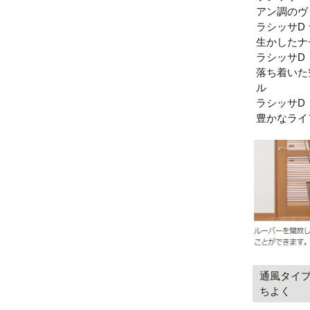
アン調のヴ
ラシッサD
生かしたナ
ラシッサD
落ち着いた
ル
ラシッサD
豊かなライ
通風タイ
ちよく