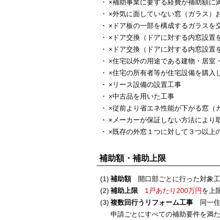
×補助事業に要する経費が補助額に
×外気に面していない窓（ガラス）
×ドア板の一部を構成するガラスを
×ドア交換（ドアに対する内窓設置
×ドア交換（ドアに対する内窓設置
×住宅以外の用途である建物・居室
×住宅の所有者等が住宅設備を購入
×リース設備の設置工事
×中古品を用いた工事
×従前より省エネ性能が下がる窓（
×メーカーが保証しない方法により
×既存の外窓１つに対して３つ以上
補助額・補助上限
補助額
開口部ごとに行った対象工
補助上限
1戸あたり200万円
を上
複数回行うリフォーム工事
同一住
申請ごとにすべての補助要件を満