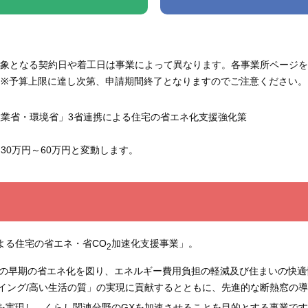
象となる契約日や着工日は事業によって異なります。各事業所ページを
※予算上限に達し次第、申請期間終了となりますのでご注意ください。
業省・環境省」3省連携による住宅の省エネ化支援強化策
30万円～60万円と変動します。
よる住宅の省エネ・省CO
加速化支援事業」。
2
宅の早期の省エネ化を図り、エネルギー費用負担の軽減及び住まいの快適
ーイング/高い生活の質」の実現に貢献するとともに、先進的な断熱窓の
を実現し、くらし関連分野のGXを加速させることを目的とする事業で