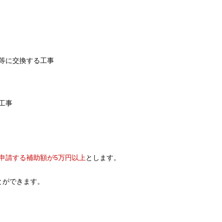
等に交換する工事
工事
申請する補助額が5万円以上
とします。
とができます。