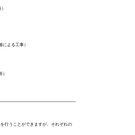
等）
離による工事）
等）
を行うことができますが、それぞれの