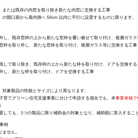
、または既存の内窓を取り除き新たな内窓に交換する工事
の開口面から屋内側へ 50cm 以内に平行に設置するものに限ります。
外し、既存窓枠の上から新たな窓枠を覆い被せて取り付け、複層ガラス
窓枠を取り外し、新たな窓枠を取り付け、複層ガラス等に交換する工事
残して取り除き、既存枠の上から新たな枠を取り付け、ドアを交換する
外し、新たな枠を取り付け、ドアを交換する工事
、対象製品の性能とサイズにより異なります。
子育てグリーン住宅支援事業に分けて申請する場合でも、本
事業単独で
）
置しても、1つの製品に限り補助金の対象となり、補助額に算入するこ
事例
りません。