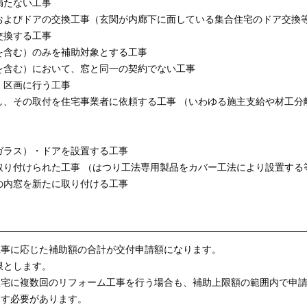
満たない工事
およびドアの交換工事（玄関が内廊下に面している集合住宅のドア交換
交換する工事
を含む）のみを補助対象とする工事
を含む）において、窓と同一の契約でない工事
・区画に行う工事
し、その取付を住宅事業者に依頼する工事 （いわゆる施主支給や材工分
ガラス）・ドアを設置する工事
取り付けられた工事 （はつり工法専用製品をカバー工法により設置する
の内窓を新たに取り付ける工事
事に応じた補助額の合計が交付申請額になります。
限とします。
宅に複数回のリフォーム工事を行う場合も、補助上限額の範囲内で申請
たす必要があります。